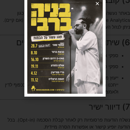
5) קובצי Cookie וכלי אנליטיקה
באתר נעשה שימוש בעוגיות הכרחיות, ובכלי אנליטיקה (כגון
Google Analytics) בכפוף להסכמה בבאנר Cookies (אם קיים).
ניתן לנהל העדפות דרך הדפדפן.
6) שיתוף מידע עם צדדים שלישיים
ספקי אחסון, תחזוקה, דוא״ל ו־CRM.
ספקי סליקה ותשלומים.
ייעוץ משפטי ורשויות מוסמכות – לפי דין.
ייתכנו העברות מידע לשרתי ענן מחוץ לישראל – בכפוף לדין
ולאמצעי הגנה מקובלים.
7) דיוור ישיר
נשלח הודעות פרסומיות רק לאחר קבלת הסכמה (Opt-in). בכל
הודעה יופיע קישור או אפשרות הסרה מיידית.