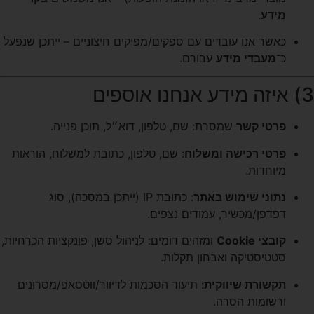
מידע
.
כאשר אנו עובדים עם ספקים/מפיקים חיצוניים – ייתכן שנפעל
כ־
מעבדי מידע
עבורם.
3) איזה מידע אנחנו אוספים
פרטי קשר
שמסרת: שם, טלפון, דוא״ל, תוכן פנייה.
פרטי רכישה ומשלוח
: שם, טלפון, כתובת למשלוח, הוראות
מיוחדות.
נתוני שימוש באתר
: כתובת IP (ייתכן במסכה), סוג
דפדפן/מכשיר, עמודים נצפים.
קובצי Cookie
ומזהים דומים: לניהול סשן, פונקציות הכרחיות,
סטטיסטיקה ואבחון תקלות.
תקשורת שיווקית
: תיעוד הסכמות לדיוור/ווטסאפ/מסרונים
ורשומות הסרה.