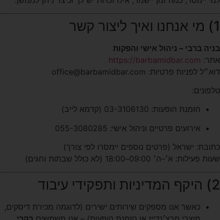
למי יימסר, כמה זמן יישמר, אילו זכויות יש לך וכיצד ניתן לממשן.
1) מי אנחנו ואיך ליצור קשר
בניה ברבי – ניהול אישי והפקות
אתר:
https://barbamidbar.com
דוא״ל לפניות פרטיות:
office@barbamidbar.com
טלפונים:
הזמנת הופעות: 03-3106130 (קדמא לייב)
אירועים פרטיים וניהול אישי: 055-3080285
כתובת: ישראל (פרטים נוספים יימסרו לפי צורך)
שעות פעילות: א׳–ה׳ 09:00–18:00 (לא כולל שבתות וחגים)
2) היקף המדיניות ותפקידי עיבוד
כאשר אנו מספקים שירותים ישירים (לדוגמה מכירת דיסקים,
מוצרי מרצ׳נדייז או הזמנת הופעות) – אנו משמשים
בקרי