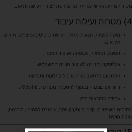
מסירת מידע היא וולונטרית, אך נדרשת לצורך רכישה ותיאום.
4) מטרות ועילות עיבוד
מענה לפניות, הצעות מחיר, רכישת כרטיסים/מוצרים, תיאום
אירועים.
תפעול, תחזוקה, אבטחה ושיפור האתר.
אנליטיקה ומדידה לשיפור חוויית המשתמש.
התחשבנות/חשבונאות, טיפול בתלונות ותביעות.
דיוור ועדכונים – בכפוף להסכמה מפורשת (Opt-in).
עמידה בהוראות הדין.
בסיסים משפטיים: קיום חוזה/בקשתך; אינטרס לגיטימי; הסכמה;
חובה חוקית.